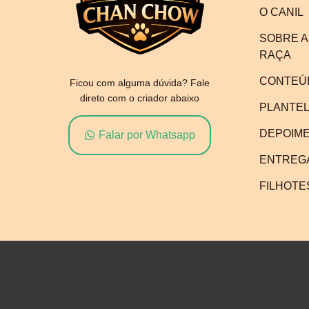
O CANIL
SOBRE A
RAÇA
CONTEÚ
Ficou com alguma dúvida? Fale
direto com o criador abaixo
PLANTE
DEPOIM
Falar por Whatsapp
ENTREG
FILHOTE