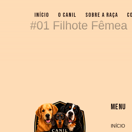
INÍCIO
O CANIL
SOBRE A RAÇA
C
#01 Filhote Fêmea
MENU
INÍCIO