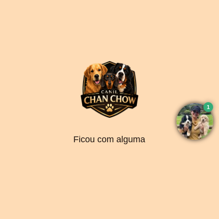
Ficou com alguma
dúvida? Fale direto
com o criador abaixo
Falar por Whatsapp