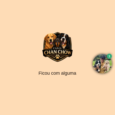
Ficou com alguma
dúvida? Fale direto
com o criador abaixo
Falar por Whatsapp