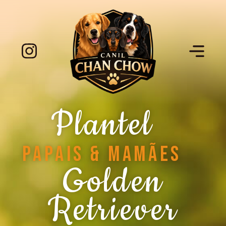
Plantel
papais & mamães
Golden
Retriever