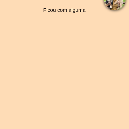
Ficou com alguma
dúvida? Fale direto
com o criador abaixo
Falar por Whatsapp
MENU
INÍCIO
O CANIL
SOBRE A RAÇA
CONTEÚDOS